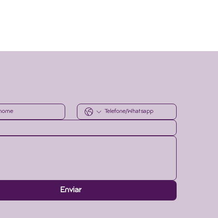
r informado.
Envie
Enviar