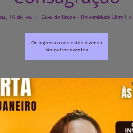
eg., 16 de fev.
  |  
Casa de Bruxa - Universidade Livre Hol
Os ingressos não estão à venda
Ver outros eventos