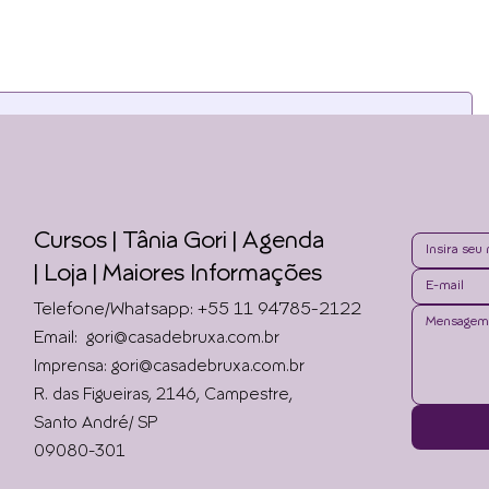
as newsletters. Para continua
Cursos | Tânia Gori
| Agenda
|
Loja | Maiores Informações
Telefone/Whatsapp: +55 11 94785-2122
Email:
gori@casadebruxa.com.br
Imprensa: gori@casadebruxa.com.br
R. das Figueiras, 2146, Campestre,
Santo André/ SP
09080-301