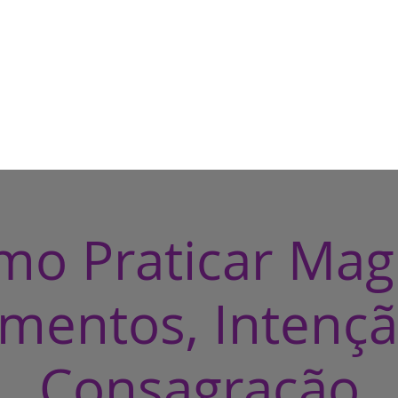
HOME
CASA DE BRUXA
CUR
o Praticar Mag
ementos, Intençã
Consagração