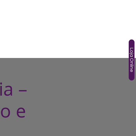
SOS
TÂNIA GORI
AGENDA
HOTMART
More
Loja Online
ia –
o e