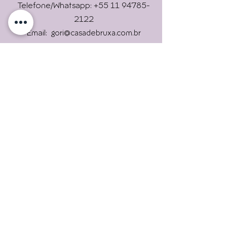
Online !
Telefone/Whatsapp: +55 11 94785-
2122
Email:
gori@casadebruxa.com.br
Imprensa: gori@casadebruxa.com.br
R. das Figueiras, 2146, Campestre,
Envie
Santo André/ SP
09080-301
Universidade Livre Holística
Casa de Bruxa é um lugar que
trará experiências
maravilhosas. Uma verdadeira
escola de bruxas.
Assine nossas newsletters.
Para continuar informado.