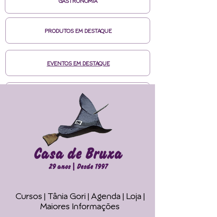
GASTRONOMIA
PRODUTOS EM DESTAQUE
EVENTOS EM DESTAQUE
MÍDIAS CASA DE BRUXA
CURSOS ONLINE HOTMART
ENTRE EM CONTATO
Cursos | Tânia Gori
| Agenda |
Loja |
Faça seu Ritual 
Maiores Informações