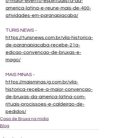
o-maior-evento-espiritualista-da-
america-latina-e-reune-mais-de-400-
atividades-em-paranapiacaba/
TURIS NEWS - 
https://turisnews.com.br/vila-historica-
de-paranapiacaba-recebe-21a-
edicao-convencao-de-bruxas-e-
mago/
MAIS MINAS - 
https://maisminas.ig.com.br/vila-
historica-recebe-a-maior-convencao-
de-bruxas-da-america-latina-com-
rituais-procissoes-e-caldeirao-de-
pedidos/
Casa de Bruxa na mídia
Blog