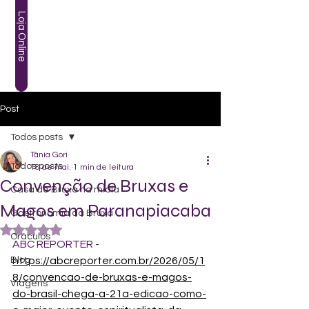
Loja Online
Post
Todos posts
Tânia Gori
Todos posts
18 de mai.
1 min de leitura
Convenção de Bruxas e
Casa de Bruxa na mídia
Magos em Paranapiacaba
Gastronomia da Bruxa
Avaliado com NaN de 5 estrelas.
Oráculos
ABC REPORTER - 
Blog
https://abcreporter.com.br/2026/05/1
8/convencao-de-bruxas-e-magos-
Viagens
do-brasil-chega-a-21a-edicao-como-