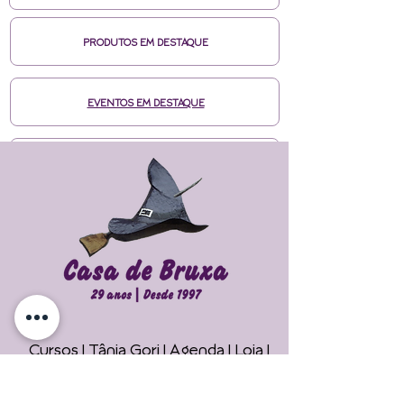
PRODUTOS EM DESTAQUE
EVENTOS EM DESTAQUE
MÍDIAS CASA DE BRUXA
CURSOS ONLINE HOTMART
ENTRE EM CONTATO
Cursos | Tânia Gori
| Agenda |
Loja |
Faça seu Ritual 
Maiores Informações
Online !
Telefone/Whatsapp: +55 11 94785-