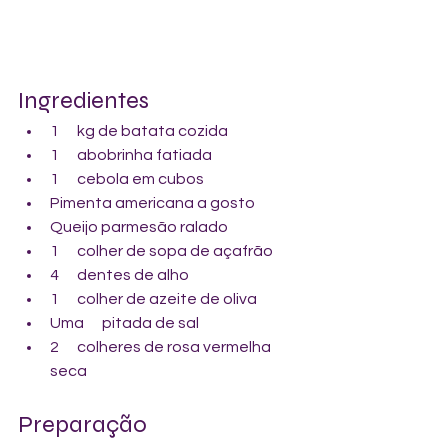
Ingredientes
1      kg de batata cozida
1      abobrinha fatiada
1      cebola em cubos
Pimenta americana a gosto
Queijo parmesão ralado
1      colher de sopa de açafrão
4      dentes de alho
1      colher de azeite de oliva
Uma      pitada de sal
2      colheres de rosa vermelha 
seca
Preparação