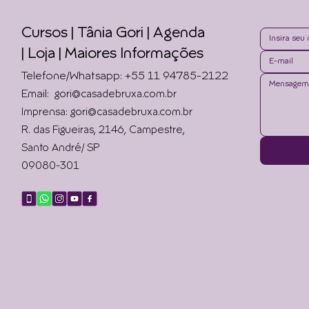
Cursos | Tânia Gori
| Agenda
|
Loja | Maiores Informações
Telefone/Whatsapp: +55 11 94785-2122
Email:
gori@casadebruxa.com.br
Imprensa: gori@casadebruxa.com.br
R. das Figueiras, 2146, Campestre,
Santo André/ SP
09080-301