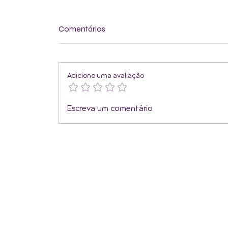
Comentários
Adicione uma avaliação
A felicidade nasce nas
Escreva um comentário
pequenas coisas.