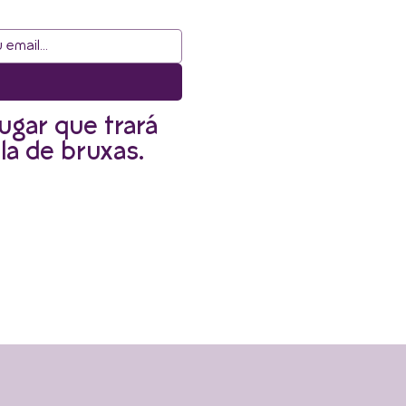
ugar que trará
la de bruxas.
r informado.
Envie