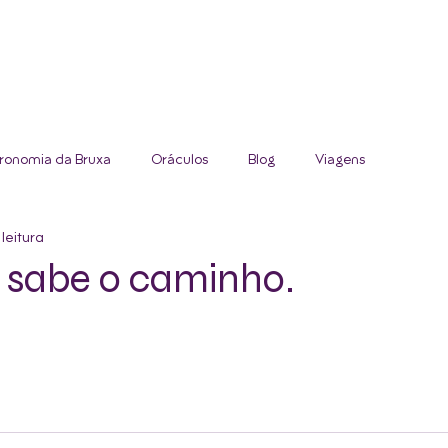
HOME
CASA DE BRUXA
CUR
ronomia da Bruxa
Oráculos
Blog
Viagens
leitura
 sabe o caminho.
las.