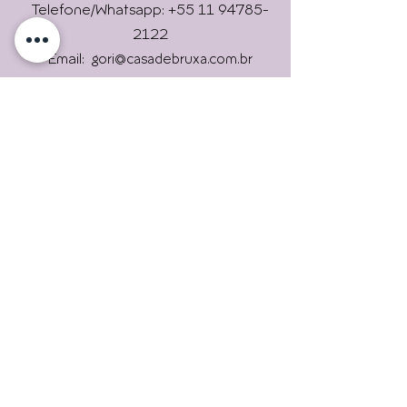
Online !
Telefone/Whatsapp: +55 11 94785-
2122
Email:
gori@casadebruxa.com.br
Imprensa: gori@casadebruxa.com.br
R. das Figueiras, 2146, Campestre,
Envie
Santo André/ SP
09080-301
Universidade Livre Holística
Casa de Bruxa é um lugar que
trará experiências
maravilhosas. Uma verdadeira
escola de bruxas.
Assine nossas newsletters.
Para continuar informado.