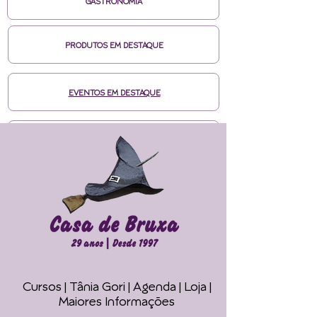
GASTRONOMIA
PRODUTOS EM DESTAQUE
EVENTOS EM DESTAQUE
MÍDIAS CASA DE BRUXA
CURSOS ONLINE HOTMART
ENTRE EM CONTATO
Cursos | Tânia Gori
| Agenda |
Loja |
Faça seu Ritual 
Maiores Informações