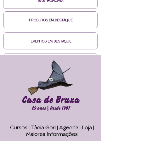
GASTRONOMIA
PRODUTOS EM DESTAQUE
EVENTOS EM DESTAQUE
MÍDIAS CASA DE BRUXA
CURSOS ONLINE HOTMART
ENTRE EM CONTATO
Cursos | Tânia Gori
| Agenda |
Loja |
Faça seu Ritual 
Maiores Informações