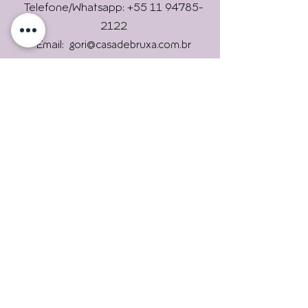
Online !
Telefone/Whatsapp: +55 11 94785-
2122
Email:
gori@casadebruxa.com.br
Imprensa: gori@casadebruxa.com.br
R. das Figueiras, 2146, Campestre,
Envie
Santo André/ SP
09080-301
Universidade Livre Holística
Casa de Bruxa é um lugar que
trará experiências
maravilhosas. Uma verdadeira
escola de bruxas.
Assine nossas newsletters.
Para continuar informado.