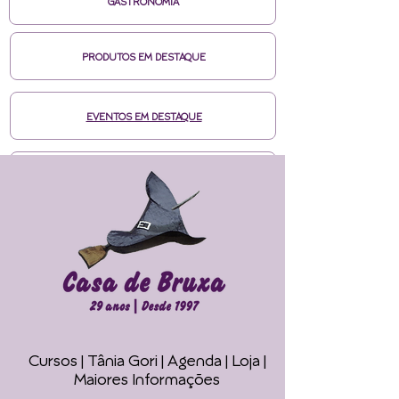
GASTRONOMIA
PRODUTOS EM DESTAQUE
EVENTOS EM DESTAQUE
MÍDIAS CASA DE BRUXA
CURSOS ONLINE HOTMART
ENTRE EM CONTATO
Cursos | Tânia Gori
| Agenda |
Loja |
Faça seu Ritual 
Maiores Informações