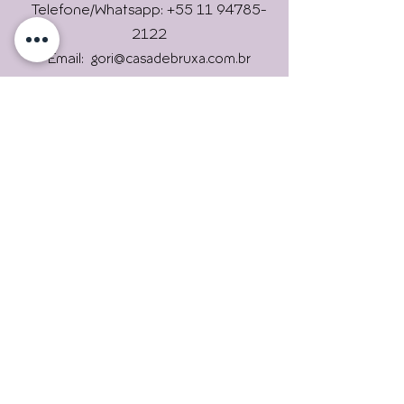
Online !
Telefone/Whatsapp: +55 11 94785-
2122
Email:
gori@casadebruxa.com.br
Imprensa: gori@casadebruxa.com.br
R. das Figueiras, 2146, Campestre,
Envie
Santo André/ SP
09080-301
Universidade Livre Holística
Casa de Bruxa é um lugar que
trará experiências
maravilhosas. Uma verdadeira
escola de bruxas.
Assine nossas newsletters.
Para continuar informado.