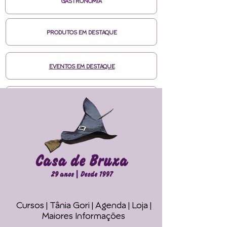
GASTRONOMIA
PRODUTOS EM DESTAQUE
EVENTOS EM DESTAQUE
MÍDIAS CASA DE BRUXA
CURSOS ONLINE HOTMART
ENTRE EM CONTATO
Cursos | Tânia Gori
| Agenda |
Loja |
Faça seu Ritual 
Maiores Informações