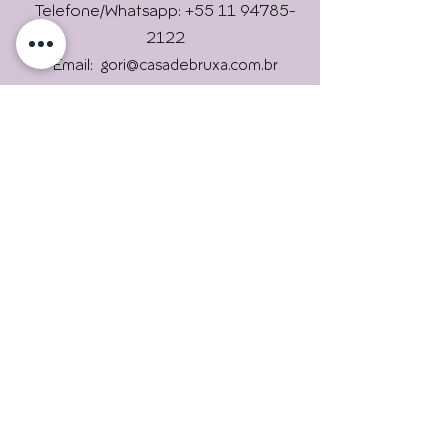
Online !
Telefone/Whatsapp: +55 11 94785-
2122
Email:
gori@casadebruxa.com.br
Imprensa: gori@casadebruxa.com.br
R. das Figueiras, 2146, Campestre,
Envie
Santo André/ SP
09080-301
Universidade Livre Holística
Casa de Bruxa é um lugar que
trará experiências
maravilhosas. Uma verdadeira
escola de bruxas.
Assine nossas newsletters.
Para continuar informado.