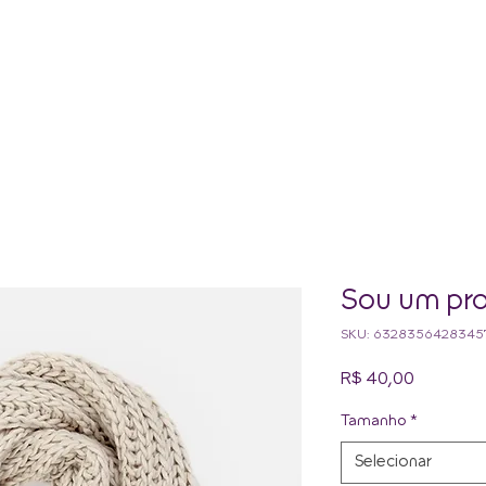
HOME
CASA DE BRUXA
CUR
Sou um pro
SKU: 6328356428345
Preço
R$ 40,00
Tamanho
*
Selecionar