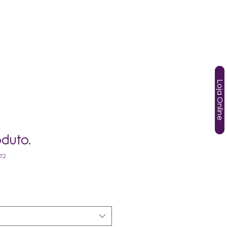
SOS
TÂNIA GORI
AGENDA
HOTMART
More
Loja Online
duto.
72