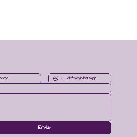
r informado.
Envie
Enviar