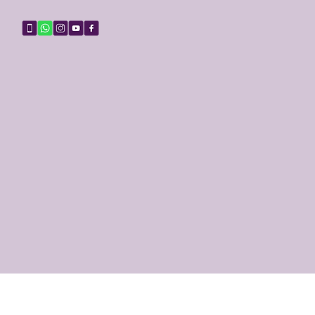
ersidade Livre Holística Casa de Bruxa - (11) WhatsApp (11) 947852