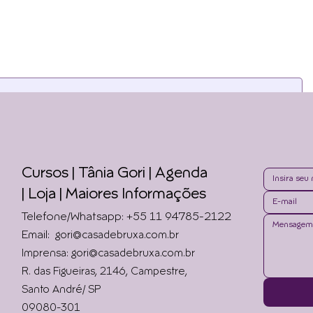
as newsletters. Para continua
Cursos | Tânia Gori
| Agenda
|
Loja | Maiores Informações
Telefone/Whatsapp: +55 11 94785-2122
Email:
gori@casadebruxa.com.br
Imprensa: gori@casadebruxa.com.br
R. das Figueiras, 2146, Campestre,
Santo André/ SP
09080-301