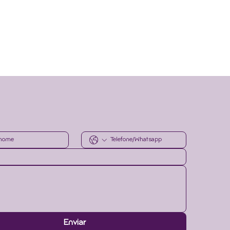
r informado.
Envie
Enviar