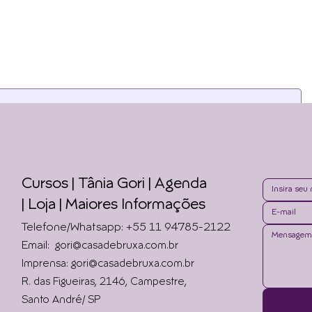
as newsletters. Para continua
Cursos | Tânia Gori
| Agenda
|
Loja | Maiores Informações
Telefone/Whatsapp: +55 11 94785-2122
Email:
gori@casadebruxa.com.br
Imprensa: gori@casadebruxa.com.br
R. das Figueiras, 2146, Campestre,
Santo André/ SP