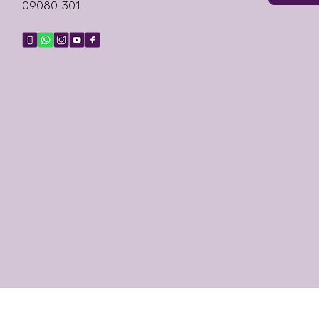
09080-301
ersidade Livre Holística Casa de Bruxa - (11) WhatsApp (11) 947852