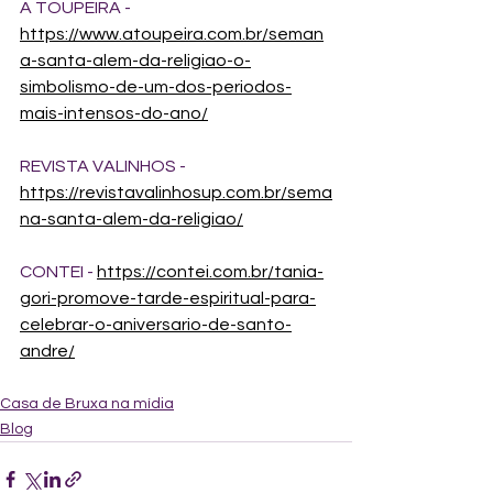
A TOUPEIRA - 
https://www.atoupeira.com.br/seman
a-santa-alem-da-religiao-o-
simbolismo-de-um-dos-periodos-
mais-intensos-do-ano/
REVISTA VALINHOS - 
https://revistavalinhosup.com.br/sema
na-santa-alem-da-religiao/
CONTEI - 
https://contei.com.br/tania-
gori-promove-tarde-espiritual-para-
celebrar-o-aniversario-de-santo-
andre/
Casa de Bruxa na mídia
Blog