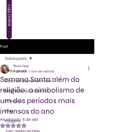
Loja Online
Post
Todos posts
Tânia Gori
Todos posts
7 de abr.
1 min de leitura
Semana Santa além da
Casa de Bruxa na mídia
religião: o simbolismo de
Gastronomia da Bruxa
um dos períodos mais
Oráculos
intensos do ano
Blog
Atualizado:
8 de abr.
Viagens
Avaliado com NaN de 5 estrelas.
ABC REPORTER