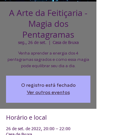
A Arte da Feitiçaria -
Magia dos
Pentagramas
seg., 26 de set.
  |  
Casa de Bruxa
Venha aprender a energia dos 4
pentagramas sagrados e como essa magia
pode equilibrar seu dia a dia.
O registro está fechado
Ver outros eventos
Horário e local
26 de set. de 2022, 20:00 – 22:00
Casa de Bruxa