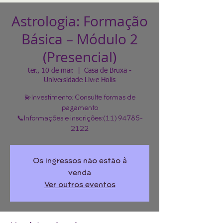
Astrologia: Formação
Básica – Módulo 2
(Presencial)
ter., 10 de mar.
  |  
Casa de Bruxa -
Universidade Livre Holís
💫Investimento: Consulte formas de
pagamento
📞Informações e inscrições:(11) 94785-
2122
Os ingressos não estão à
venda
Ver outros eventos