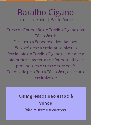
Baralho Cigano
sex., 11 de abr.
  |  
Santo André
Curso de Formação de Baralho Cigano com
Tânia Gori 🃏
Descubra a Sabedoria das Lâminas!
Se você deseja explorar o universo
fascinante do Baralho Cigano e aprender a
interpretar suas cartas de forma intuitiva e
profunda, este curso é para você!
Conduzido pela Bruxa Tânia Gori, este curso
exclusivo de
Os ingressos não estão à
venda
Ver outros eventos