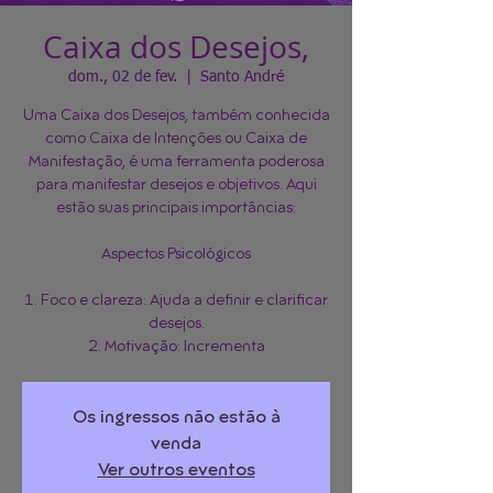
Caixa dos Desejos,
dom., 02 de fev.
  |  
Santo André
Uma Caixa dos Desejos, também conhecida
como Caixa de Intenções ou Caixa de
Manifestação, é uma ferramenta poderosa
para manifestar desejos e objetivos. Aqui
estão suas principais importâncias:
Aspectos Psicológicos
1. Foco e clareza: Ajuda a definir e clarificar
desejos.
2. Motivação: Incrementa
Os ingressos não estão à
venda
Ver outros eventos