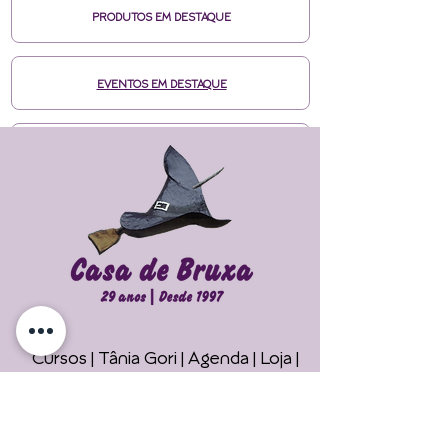
PRODUTOS EM DESTAQUE
EVENTOS EM DESTAQUE
MÍDIAS CASA DE BRUXA
CURSOS ONLINE HOTMART
ENTRE EM CONTATO
Cursos | Tânia Gori
| Agenda |
Loja |
Faça seu Ritual 
Maiores Informações
Online !
Telefone/Whatsapp: +55 11 94785-
2122