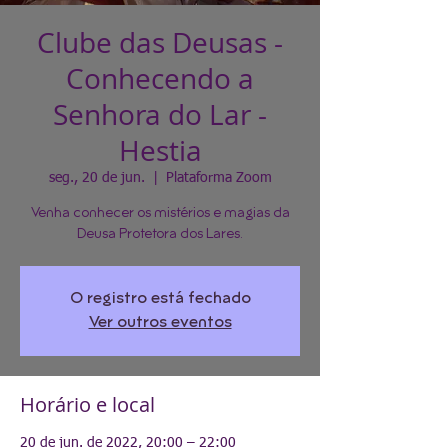
Clube das Deusas -
Conhecendo a
Senhora do Lar -
Hestia
seg., 20 de jun.
  |  
Plataforma Zoom
Venha conhecer os mistérios e magias da
Deusa Protetora dos Lares.
O registro está fechado
Ver outros eventos
Horário e local
20 de jun. de 2022, 20:00 – 22:00