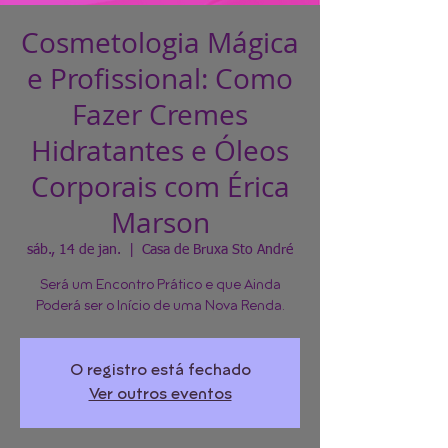
Cosmetologia Mágica
e Profissional: Como
Fazer Cremes
Hidratantes e Óleos
Corporais com Érica
Marson
sáb., 14 de jan.
  |  
Casa de Bruxa Sto André
Será um Encontro Prático e que Ainda
Poderá ser o Início de uma Nova Renda.
O registro está fechado
Ver outros eventos