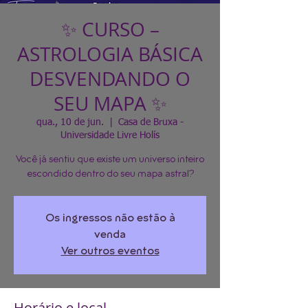
✨ CURSO –
ASTROLOGIA BÁSICA
DESVENDANDO O
SEU MAPA ✨
qua., 10 de jun.
  |  
Casa de Bruxa -
Universidade Livre Holís
Você já sentiu que existe um universo inteiro
escondido dentro do seu mapa astral?
Os ingressos não estão à
venda
Ver outros eventos
Horário e local