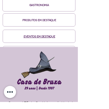
GASTRONOMIA
PRODUTOS EM DESTAQUE
EVENTOS EM DESTAQUE
MÍDIAS CASA DE BRUXA
CURSOS ONLINE HOTMART
ENTRE EM CONTATO
Cursos | Tânia Gori
| Agenda |
Loja |
Faça seu Ritual 
Maiores Informações