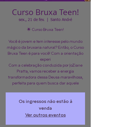
Curso Bruxa Teen!
sex., 21 de fev.
  |  
Santo André
🌟 Curso Bruxa Teen!
Você é jovem e tem interesse pelo mundo
mágico da bruxaria natural? Então, o Curso
Bruxa Teen é para você! Com a orientação
experi
Com a celebração conduzida por JoZiane
Pratta, vamos receber a energia
transformadora dessa Deusa maravilhosa,
perfeita para quem busca dar aquele
Os ingressos não estão à
venda
Ver outros eventos