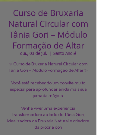
Curso de Bruxaria
Natural Circular com
Tânia Gori – Módulo
Formação de Altar
qui., 03 de jul.
  |  
Santo André
✨ Curso de Bruxaria Natural Circular com
Tânia Gori – Módulo Formação de Altar ✨
Você está recebendo um convite muito
especial para aprofundar ainda mais sua
jornada mágica.
Venha viver uma experiência
transformadora ao lado de Tânia Gori,
idealizadora da Bruxaria Natural e criadora
da própria con