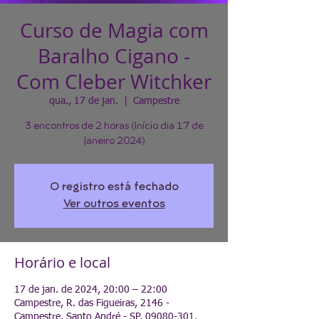
Curso de Magia com
Baralho Cigano -
Com Cleber Witchker
qua., 17 de jan.
  |  
Campestre
3 encontros de 2 horas (Início dia 17 de
Janeiro 2024)
O registro está fechado
Ver outros eventos
Horário e local
17 de jan. de 2024, 20:00 – 22:00
Campestre, R. das Figueiras, 2146 -
Campestre, Santo André - SP, 09080-301,