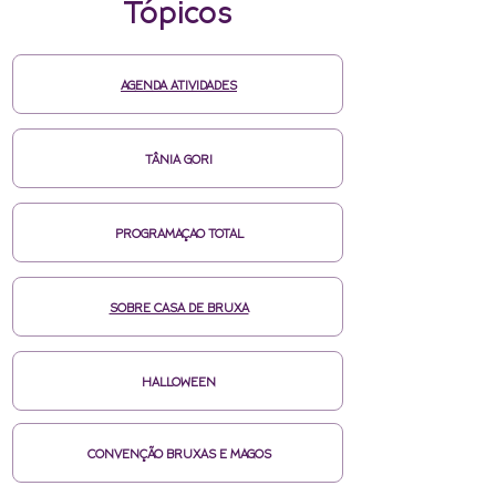
origem Japonesa que utiliza a pressão digital
Tópicos
(“Shi = dedos” e “atsu = pressão) nos
percursos do corpo humano conhecido como
meridianos. Dentre os objetivos facilita a
fluidez da Energia Vital “Ki”. Neste módulo
AGENDA ATIVIDADES
serão apresentados os 14 principais
percursos de meridianos, direção da energia,
tipos de pressão, amassamentos,
TÂNIA GORI
alongamentos e leves trações. Dentre os
inúmeros tratamentos, esta prática alivia
dores musculares, articulares e promove
alívio nas regiões cervical, torácica e lombar.
PROGRAMAÇAO TOTAL
Receber sessões regulares de Shiatsuterapia
contribui para o equilíbrio de desarmonias
emocionais comuns como ansiedade,
SOBRE CASA DE BRUXA
insegurança, tristeza, medo, préocupação e
irritação.
- MASSAGEM INDIANA
- De acordo com a
HALLOWEEN
visão indiana, “Ayur” significa vida e “veda”
conhecimento, sabedoria e segundo estudos
é a ciência da saúde mais antiga da
CONVENÇÃO BRUXAS E MAGOS
humanidade, com mais de 5000 anos de
existência. De origem indiana, é aplicada com