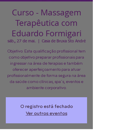
Curso - Massagem
Terapêutica com
Eduardo Formigari
sáb., 27 de mai.
  |  
Casa de Bruxa Sto André
Objetivo: Esta qualificação profissional tem
como objetivo preparar profissionais para
ingressar na área de terapias e também
oferecer aperfeiçoamento para atuar
profissionalmente de forma segura na área
da saúde como clínicas, spa´s, eventos e
ambiente corporativo.
O registro está fechado
Ver outros eventos