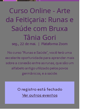
Curso Online - Arte
da Feitiçaria: Runas e
Saúde com Bruxa
Tânia Gori
seg., 22 de mai.
  |  
Plataforma Zoom
No curso "Runas e Saúde", você terá uma
excelente oportunidade para aprender mais
sobre a conexão entre as runas, que são um
alfabeto antigo utilizado pelos povos
germânicos, e a saúde.
O registro está fechado
Ver outros eventos