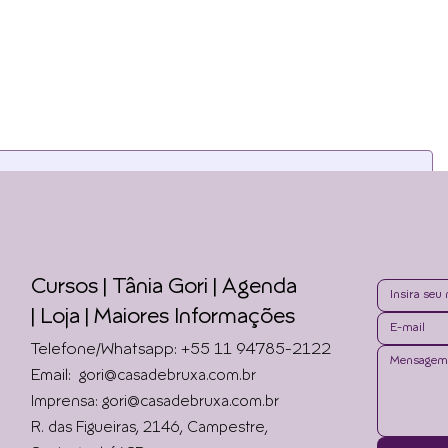
as newsletters. Para continua
Cursos | Tânia Gori
| Agenda
|
Loja | Maiores Informações
Telefone/Whatsapp: +55 11 94785-2122
Email:
gori@casadebruxa.com.br
Imprensa: gori@casadebruxa.com.br
R. das Figueiras, 2146, Campestre,