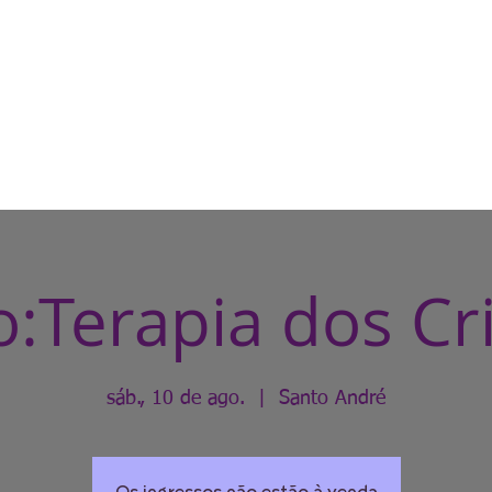
HOME
CASA DE BRUXA
CUR
:Terapia dos Cri
sáb., 10 de ago.
  |  
Santo André