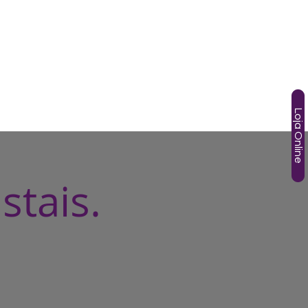
SOS
TÂNIA GORI
AGENDA
HOTMART
More
Loja Online
stais.