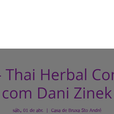
HOME
CASA DE BRUXA
CUR
- Thai Herbal C
com Dani Zinek
sáb., 01 de abr.
  |  
Casa de Bruxa Sto André