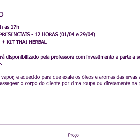
o
h as 17h
RESENCIAIS - 12 HORAS (01/04 e 29/04)
0 + KIT THAI HERBAL
erá disponibilizado pela professora com investimento a parte a se
.
 vapor, e aquecido para que exale os óleos e aromas das ervas a
massagear o corpo do cliente por cima roupa ou diretamente na 
ia muscular;
endões,
eca,
sse e fadiga;
Preço