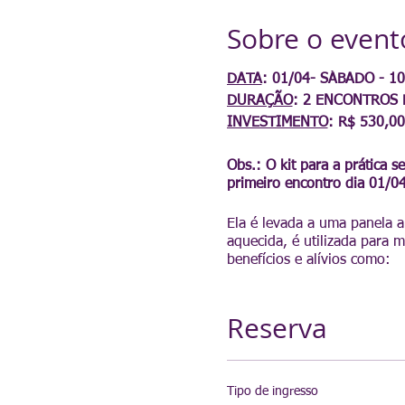
Sobre o event
DATA
: 01/04- SÁBADO - 10
DURAÇÃO
: 2 ENCONTROS P
INVESTIMENTO
: R$ 530,0
Obs.: O kit para a prática s
primeiro encontro dia 01/04
Ela é levada a uma panela a
aquecida, é utilizada para 
benefícios e alívios como:
* Relaxamento de toda cade
Reserva
* Dores nas costas;
* Dores em articulações e t
* Dores de cabeça e enxaqu
* Alívio da ansiedade, estre
Tipo de ingresso