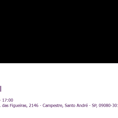
l
– 17:00
 das Figueiras, 2146 - Campestre, Santo André - SP, 09080-301