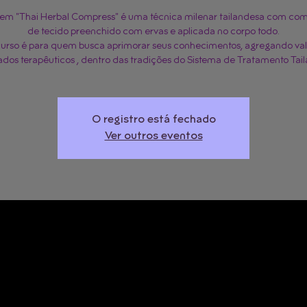
m "Thai Herbal Compress" é uma técnica milenar tailandesa com co
de tecido preenchido com ervas e aplicada no corpo todo.
curso é para quem busca aprimorar seus conhecimentos, agregando val
ados terapêuticos , dentro das tradições do Sistema de Tratamento Tai
O registro está fechado
Ver outros eventos