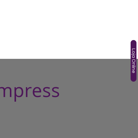
SOS
TÂNIA GORI
AGENDA
HOTMART
More
Loja Online
ompress