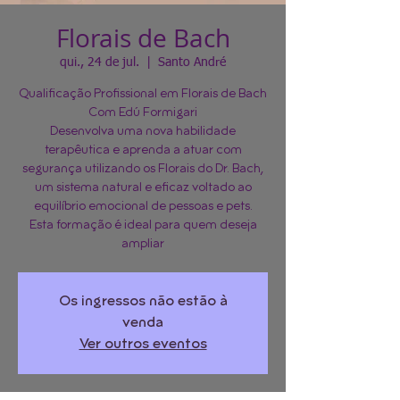
Florais de Bach
qui., 24 de jul.
  |  
Santo André
Qualificação Profissional em Florais de Bach
Com Edú Formigari
Desenvolva uma nova habilidade
terapêutica e aprenda a atuar com
segurança utilizando os Florais do Dr. Bach,
um sistema natural e eficaz voltado ao
equilíbrio emocional de pessoas e pets.
Esta formação é ideal para quem deseja
Os ingressos não estão à
venda
Ver outros eventos