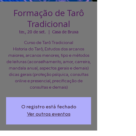
Formação de Tarô
Tradicional
ter., 20 de set.
  |  
Casa de Bruxa
Curso de Tarô Tradicional
Historia do Tarô, Estudos dos arcanos
maiores, arcanos menores, tipo e métodos
de leituras (aconselhamento, amor, carreira,
mandala anual, aspectos gerais e demais)
dicas gerais (proteção psíquica, consultas
online e presencial, precificação de
consultas e demais)
O registro está fechado
Ver outros eventos