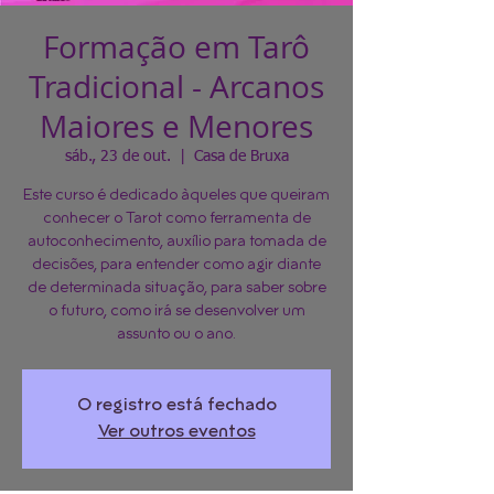
Formação em Tarô
Tradicional - Arcanos
Maiores e Menores
sáb., 23 de out.
  |  
Casa de Bruxa
Este curso é dedicado àqueles que queiram
conhecer o Tarot como ferramenta de
autoconhecimento, auxílio para tomada de
decisões, para entender como agir diante
de determinada situação, para saber sobre
o futuro, como irá se desenvolver um
assunto ou o ano.
O registro está fechado
Ver outros eventos