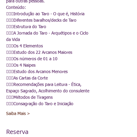
para outras pessoas.
Conteúdo:
🧙🏻‍♀️Introdução ao Taro - O que é, História 

🧙🏻‍♀️Diferentes baralhos/decks de Taro

🧙🏻‍♀️Estrutura do Taro

🧙🏻‍♀️A Jornada do Taro - Arquétipos e o Ciclo 
da Vida

🧙🏻‍♀️Os 4 Elementos

🧙🏻‍♀️Estudo dos 22 Arcanos Maiores

🧙🏻‍♀️Os números de 01 a 10 

🧙🏻‍♀️Os 4 Naipes 

🧙🏻‍♀️Estudo dos Arcanos Menores 

🧙🏻‍♀️As Cartas da Corte

🧙🏻‍♀️Recomendações para Leitura - Ética, 
Espaço Sagrado, Acolhimento do consulente 

🧙🏻‍♀️Métodos de Tiragens 

🧙🏻‍♀️Consagração do Taro e Iniciação
Saiba Mais >
Reserva