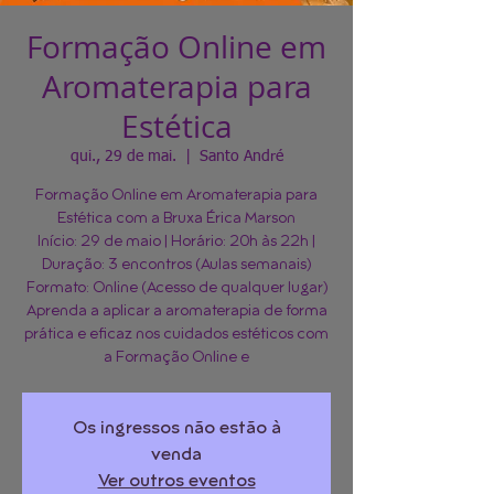
Formação Online em
Aromaterapia para
Estética
qui., 29 de mai.
  |  
Santo André
Formação Online em Aromaterapia para
Estética com a Bruxa Érica Marson
Início: 29 de maio | Horário: 20h às 22h |
Duração: 3 encontros (Aulas semanais)
Formato: Online (Acesso de qualquer lugar)
Aprenda a aplicar a aromaterapia de forma
prática e eficaz nos cuidados estéticos com
a Formação Online e
Os ingressos não estão à
venda
Ver outros eventos