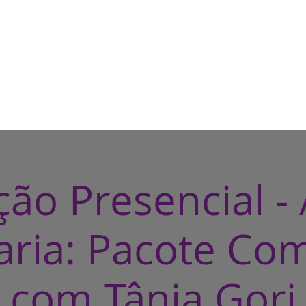
HOME
CASA DE BRUXA
CUR
ão Presencial - 
çaria: Pacote Co
com Tânia Gori