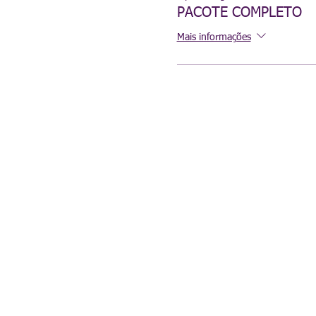
PACOTE COMPLETO
07/08 - Feitiçaria de 
14/08 - Feitiçaria de K
Mais informações
28/08 - Feitiçaria de L
04/09 - Feitiçaria Hex
11/09 - Magia do Gl
18/09 - Magia com Flo
25/09 - Feitiçaria de E
02/10 - Magia com Ra
09/10 - Magia Riscada
16/10 - Feitiçaria co
Investimento total : De R$
Para fechamento individual
Reserve já sua matrícula, v