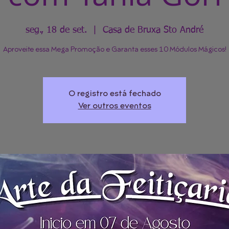
seg., 18 de set.
  |  
Casa de Bruxa Sto André
Aproveite essa Mega Promoção e Garanta esses 10 Módulos Mágicos!
O registro está fechado
Ver outros eventos