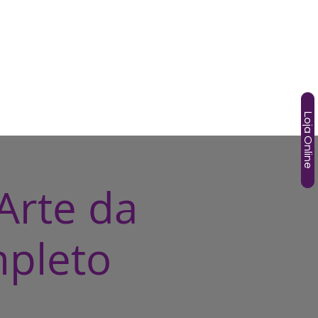
SOS
TÂNIA GORI
AGENDA
HOTMART
More
Loja Online
Arte da
mpleto