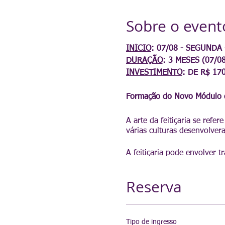
Sobre o event
INÍCIO
: 07/08 - SEGUNDA 
DURAÇÃO
: 3 MESES (07/08
INVESTIMENTO
: DE R$ 17
Formação do Novo Módulo da
A arte da feitiçaria se refe
várias culturas desenvolver
A feitiçaria pode envolver tr
específicos ou promover mu
Reserva
Venha fazer parte dessa famí
Estaremos fazendo as revela
Tipo de ingresso