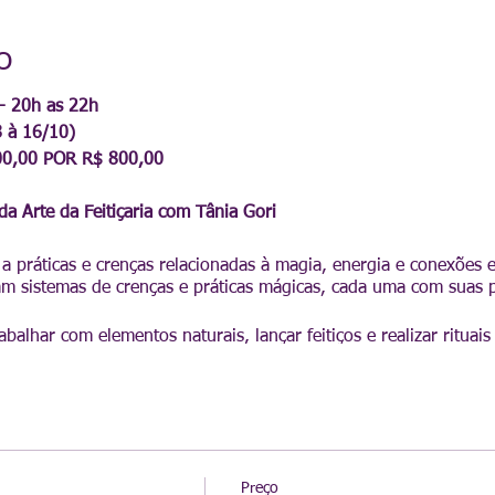
o
- 20h as 22h
 à 16/10)
00,00 POR R$ 800,00
 Arte da Feitiçaria com Tânia Gori
re a práticas e crenças relacionadas à magia, energia e conexões e
am sistemas de crenças e práticas mágicas, cada uma com suas pr
abalhar com elementos naturais, lançar feitiços e realizar rituais
danças na realidade.
lia!
ções das seguintes Arte da Feitiçaria:
Preço