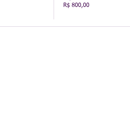
R$ 800,00
Hecate
ali
ilith
 Bag
amour
res e Frutas
ostre
izes e Semente
m Tesouras, Pregos e Agulhas
1700,00 para fechamento até dia 15/07 fica R$800,00.
 R$170,00
agas limitadas