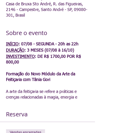
Casa de Bruxa Sto André, R. das Figueiras,
2146 - Campestre, Santo André - SP, 09080-
301, Brasil
Sobre o evento
INÍCIO
: 07/08 - SEGUNDA - 20h as 22h
DURAÇÃO
: 3 MESES (07/08 à 16/10)
INVESTIMENTO
: DE R$ 1700,00 POR R$
800,00
Formação do Novo Módulo da Arte da
Feitiçaria com Tânia Gori
A arte da feitiçaria se refere a práticas e
crenças relacionadas à magia, energia e
conexões espirituais. Por séculos, várias
culturas desenvolveram sistemas de crenças e
Reserva
práticas mágicas, cada uma com suas
próprias tradições e rituais.
A feitiçaria pode envolver trabalhar com
Vendas encerradas