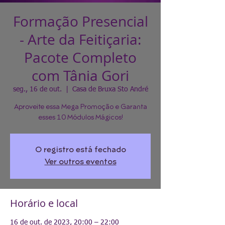
Formação Presencial
- Arte da Feitiçaria:
Pacote Completo
com Tânia Gori
seg., 16 de out.
  |  
Casa de Bruxa Sto André
Aproveite essa Mega Promoção e Garanta
esses 10 Módulos Mágicos!
O registro está fechado
Ver outros eventos
Horário e local
16 de out. de 2023, 20:00 – 22:00