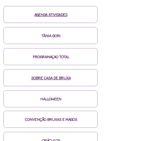
Investimento total : De R$1700,00 para
fechamento até dia 15/07 fica R$800,00.
AGENDA ATIVIDADES
Para fechamento individual R$170,00
Reserve já sua matrícula, vagas limitadas
TÂNIA GORI
PROGRAMAÇAO TOTAL
SOBRE CASA DE BRUXA
HALLOWEEN
CONVENÇÃO BRUXAS E MAGOS