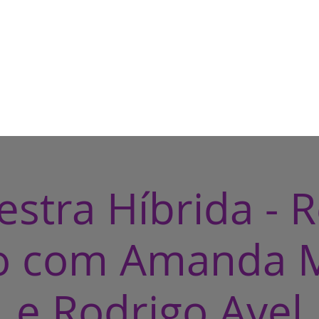
HOME
CASA DE BRUXA
CUR
estra Híbrida - R
io com Amanda 
e Rodrigo Ayel