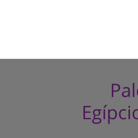
Pal
Egípc