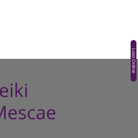
SOS
TÂNIA GORI
AGENDA
HOTMART
More
Loja Online
eiki
Mescae