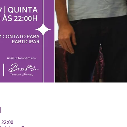
l
– 22:00