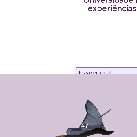
Universidade 
experiências
Assine noss