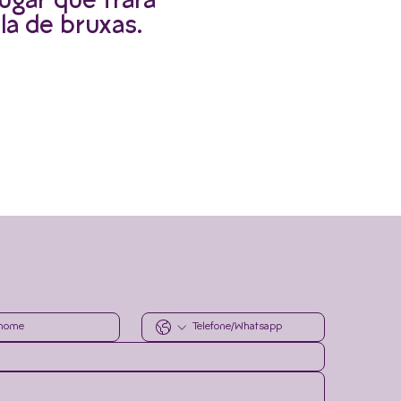
ugar que trará
la de bruxas.
r informado.
Envie