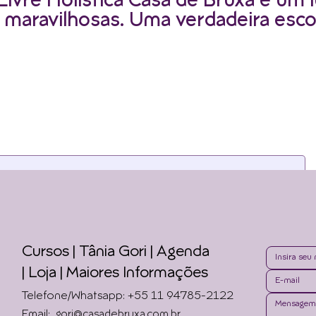
Livre Holística Casa de Bruxa é um l
 maravilhosas. Uma verdadeira esco
as newsletters. Para continua
Cursos | Tânia Gori
| Agenda
|
Loja | Maiores Informações
Telefone/Whatsapp: +55 11 94785-2122
Email:
gori@casadebruxa.com.br