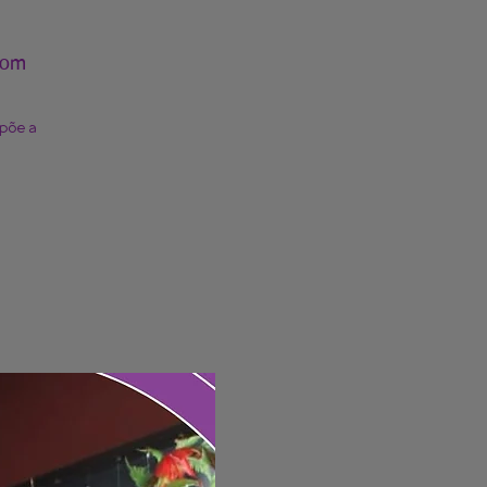
oom
mpõe a