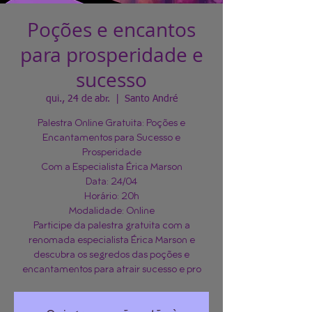
Poções e encantos
para prosperidade e
sucesso
qui., 24 de abr.
  |  
Santo André
Palestra Online Gratuita: Poções e
Encantamentos para Sucesso e
Prosperidade
Com a Especialista Érica Marson
Data: 24/04
Horário: 20h
Modalidade: Online
Participe da palestra gratuita com a
renomada especialista Érica Marson e
descubra os segredos das poções e
encantamentos para atrair sucesso e pro