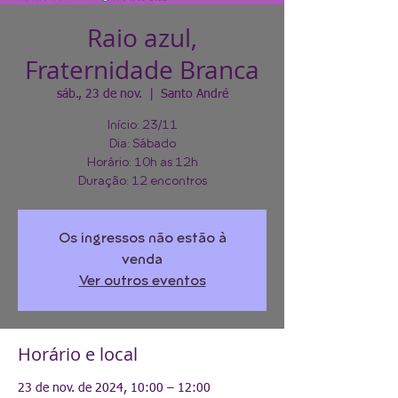
Raio azul,
Fraternidade Branca
sáb., 23 de nov.
  |  
Santo André
Início: 23/11
Dia: Sábado
Horário: 10h as 12h
Duração: 12 encontros
Os ingressos não estão à
venda
Ver outros eventos
Horário e local
23 de nov. de 2024, 10:00 – 12:00