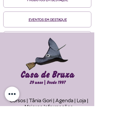
PRODUTOS EM DESTAQUE
EVENTOS EM DESTAQUE
MÍDIAS CASA DE BRUXA
CURSOS ONLINE HOTMART
ENTRE EM CONTATO
Cursos | Tânia Gori
| Agenda |
Loja |
Faça seu Ritual 
Maiores Informações
Online !
Telefone/Whatsapp: +55 11 94785-
2122