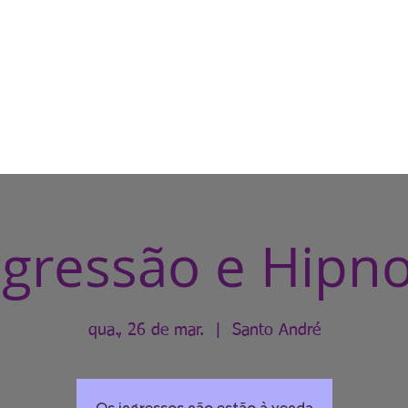
HOME
CASA DE BRUXA
CUR
gressão e Hipn
qua., 26 de mar.
  |  
Santo André