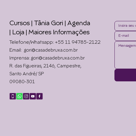
Cursos | Tânia Gori
| Agenda
|
Loja | Maiores Informações
Telefone/Whatsapp: +55 11 94785-2122
Email:
gori@casadebruxa.com.br
Imprensa: gori@casadebruxa.com.br
R. das Figueiras, 2146, Campestre,
Santo André/ SP
09080-301