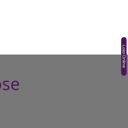
SOS
TÂNIA GORI
AGENDA
HOTMART
More
Loja Online
ose