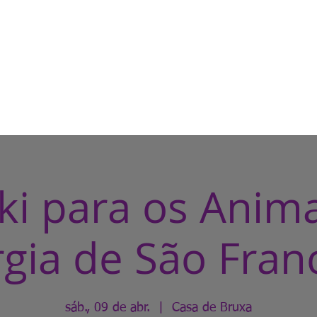
HOME
CASA DE BRUXA
CUR
ki para os Anima
gia de São Fran
sáb., 09 de abr.
  |  
Casa de Bruxa