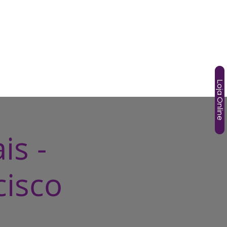
SOS
TÂNIA GORI
AGENDA
HOTMART
More
Loja Online
is -
cisco