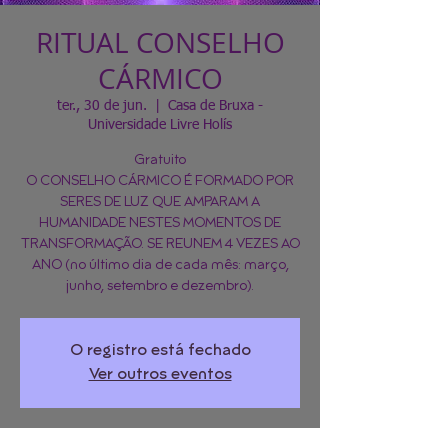
RITUAL CONSELHO
CÁRMICO
ter., 30 de jun.
  |  
Casa de Bruxa -
Universidade Livre Holís
Gratuito
O CONSELHO CÁRMICO É FORMADO POR
SERES DE LUZ QUE AMPARAM A
HUMANIDADE NESTES MOMENTOS DE
TRANSFORMAÇÃO. SE REUNEM 4 VEZES AO
ANO (no último dia de cada mês: março,
junho, setembro e dezembro).
O registro está fechado
Ver outros eventos