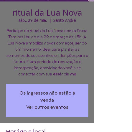
ritual da Lua Nova
sáb., 29 de mar.
  |  
Santo André
Participe do ritual da Lua Nova com a Bruxa
Tamires Leu no dia 29 de março às 15h. A
Lua Nova simboliza novos começos, sendo
um momento ideal para plantar as
sementes de seus sonhos e intenções para o
futuro. É um período de renovação e
introspecção, convidando você a se
conectar com sua essência ma
Os ingressos não estão à
venda
Ver outros eventos
Horário e local