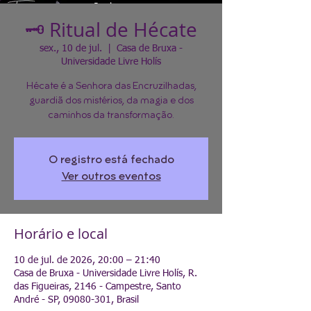
🗝️ Ritual de Hécate
sex., 10 de jul.
  |  
Casa de Bruxa -
Universidade Livre Holís
Hécate é a Senhora das Encruzilhadas,
guardiã dos mistérios, da magia e dos
caminhos da transformação.
O registro está fechado
Ver outros eventos
Horário e local
10 de jul. de 2026, 20:00 – 21:40
Casa de Bruxa - Universidade Livre Holís, R.
das Figueiras, 2146 - Campestre, Santo
André - SP, 09080-301, Brasil