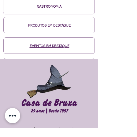
GASTRONOMIA
PRODUTOS EM DESTAQUE
EVENTOS EM DESTAQUE
MÍDIAS CASA DE BRUXA
CURSOS ONLINE HOTMART
ENTRE EM CONTATO
Cursos | Tânia Gori
| Agenda |
Loja |
Faça seu Ritual 
Maiores Informações