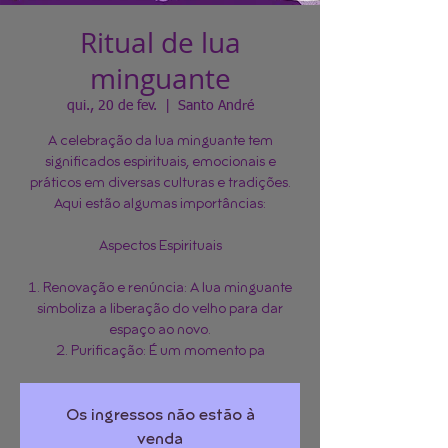
Ritual de lua
minguante
qui., 20 de fev.
  |  
Santo André
A celebração da lua minguante tem
significados espirituais, emocionais e
práticos em diversas culturas e tradições.
Aqui estão algumas importâncias:
Aspectos Espirituais
1. Renovação e renúncia: A lua minguante
simboliza a liberação do velho para dar
espaço ao novo.
2. Purificação: É um momento pa
Os ingressos não estão à
venda