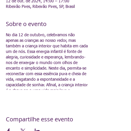
12 de out. de 2024, 14:00 – 17:00
Ribeirão Pires, Ribeirão Pires, SP, Brasil
Sobre o evento
No dia 12 de outubro, celebramos não
apenas as crianças ao nosso redor, mas
também a criança interior que habita em cada
um de nós. Essa energia infantil é fonte de
alegria, curiosidade e esperança, lembrando-
nos de enxergar o mundo com olhos de
encanto e simplicidade. Neste dia, permita-se
reconectar com essa essência pura e cheia de
vida, resgatando a espontaneidade e a
capacidade de sonhar. Afinal, a criança interior
é a chave para uma vida mais leve e
autêntica. Feliz Dia das Crianças!
Traga 1kg de alimento não perecível, flores e
frutas.
1 Prato de Salgado e 1 garrafa de vinho
Compartilhe esse evento