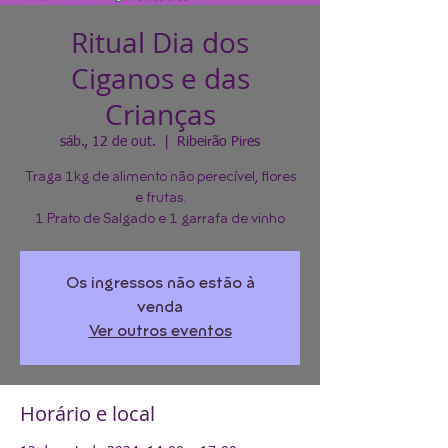
Ritual Dia dos
Ciganos e das
Crianças
sáb., 12 de out.
  |  
Ribeirão Pires
Traga 1kg de alimento não perecível, flores
e frutas.
1 Prato de Salgado e 1 garrafa de vinho
Os ingressos não estão à
venda
Ver outros eventos
Horário e local