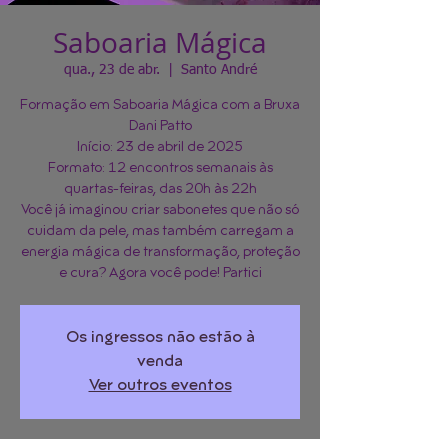
Saboaria Mágica
qua., 23 de abr.
  |  
Santo André
Formação em Saboaria Mágica com a Bruxa
Dani Patto
Início: 23 de abril de 2025
Formato: 12 encontros semanais às
quartas-feiras, das 20h às 22h
Você já imaginou criar sabonetes que não só
cuidam da pele, mas também carregam a
energia mágica de transformação, proteção
e cura? Agora você pode! Partici
Os ingressos não estão à
venda
Ver outros eventos