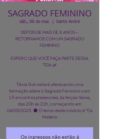
SAGRADO FEMININO
sáb., 08 de mar.
  |  
Santo André
DEPOIS DE MAIS DE 8 ANOS –
RETORNAMOS COM UM SAGRADO
FEMININO
ESPERO QUE VOCÊ FAÇA PARTE DESSA
TEIA 🌿
Tânia Gori estará oferecendo uma
formação sobre o Sagrado Feminino com
13 encontros presenciais, às terças-feiras,
das 20h às 22h, começando em
04/03/2025. 🌑 O tema deste módulo é “Os
Mistério
Os ingressos não estão à