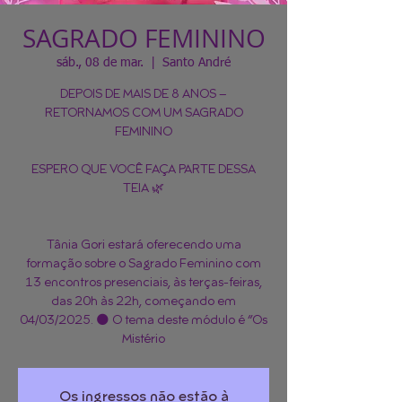
SAGRADO FEMININO
sáb., 08 de mar.
  |  
Santo André
DEPOIS DE MAIS DE 8 ANOS –
RETORNAMOS COM UM SAGRADO
FEMININO
ESPERO QUE VOCÊ FAÇA PARTE DESSA
TEIA 🌿
Tânia Gori estará oferecendo uma
formação sobre o Sagrado Feminino com
13 encontros presenciais, às terças-feiras,
das 20h às 22h, começando em
04/03/2025. 🌑 O tema deste módulo é “Os
Mistério
Os ingressos não estão à