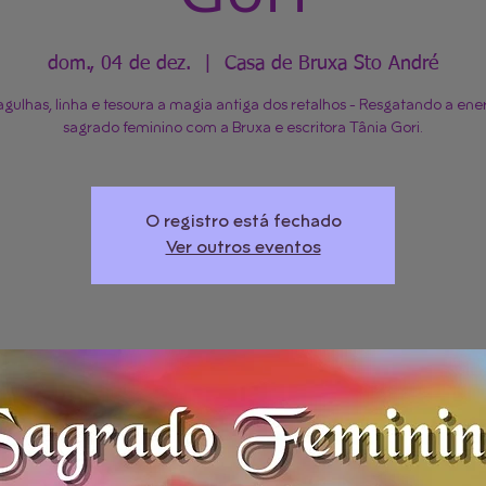
dom., 04 de dez.
  |  
Casa de Bruxa Sto André
agulhas, linha e tesoura a magia antiga dos retalhos - Resgatando a ene
sagrado feminino com a Bruxa e escritora Tânia Gori.
O registro está fechado
Ver outros eventos