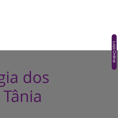
SOS
TÂNIA GORI
AGENDA
HOTMART
More
Loja Online
gia dos
 Tânia