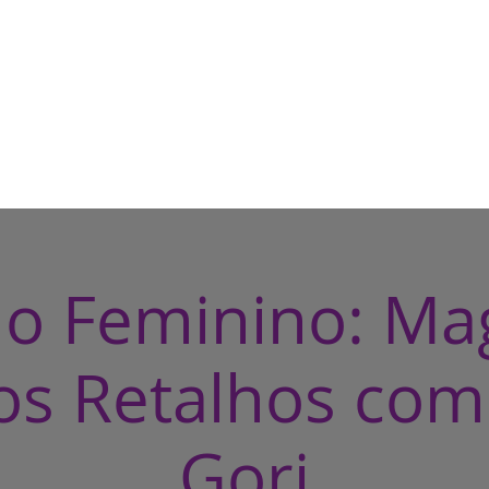
HOME
CASA DE BRUXA
CUR
o Feminino: Ma
os Retalhos com
Gori