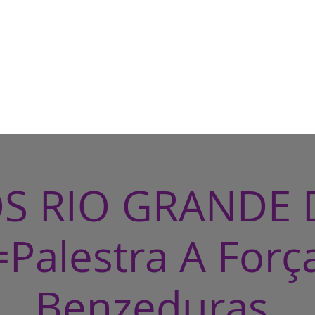
HOME
CASA DE BRUXA
CUR
S RIO GRANDE
Palestra A Forç
Benzeduras.