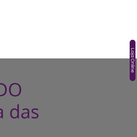
SOS
TÂNIA GORI
AGENDA
HOTMART
More
Loja Online
 DO
a das