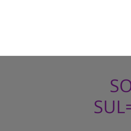
SO
SUL=