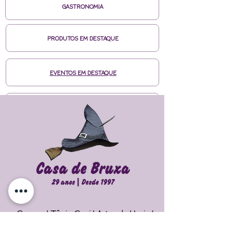
GASTRONOMIA
PRODUTOS EM DESTAQUE
EVENTOS EM DESTAQUE
MÍDIAS CASA DE BRUXA
CURSOS ONLINE HOTMART
ENTRE EM CONTATO
Cursos | Tânia Gori
| Agenda |
Loja |
Faça seu Ritual 
Maiores Informações