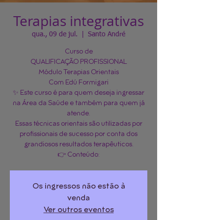
Terapias integrativas
qua., 09 de jul.
  |  
Santo André
Curso de
QUALIFICAÇÃO PROFISSIONAL
Módulo Terapias Orientais
Com Edú Formigari
✨ Este curso é para quem deseja ingressar
na Área da Saúde e também para quem já
atende.
Essas técnicas orientais são utilizadas por
profissionais de sucesso por conta dos
grandiosos resultados terapêuticos.
Os ingressos não estão à
venda
Ver outros eventos