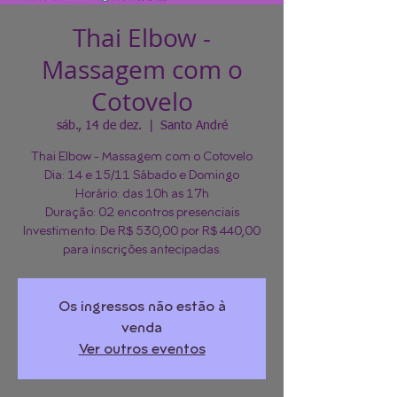
Thai Elbow -
Massagem com o
Cotovelo
sáb., 14 de dez.
  |  
Santo André
Thai Elbow - Massagem com o Cotovelo
Dia: 14 e 15/11 Sábado e Domingo
Horário: das 10h as 17h
Duração: 02 encontros presenciais
Investimento: De R$ 530,00 por R$ 440,00
para inscrições antecipadas.
Os ingressos não estão à
venda
Ver outros eventos