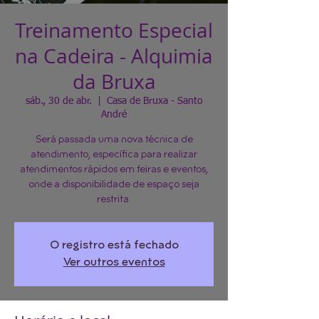
Treinamento Especial
na Cadeira - Alquimia
da Bruxa
sáb., 30 de abr.
  |  
Casa de Bruxa - Santo
André
Será passada uma nova técnica de
atendimento, específica para realizar
atendimentos rápidos em feiras e eventos,
onde a disponibilidade de espaço seja
restrita.
O registro está fechado
Ver outros eventos